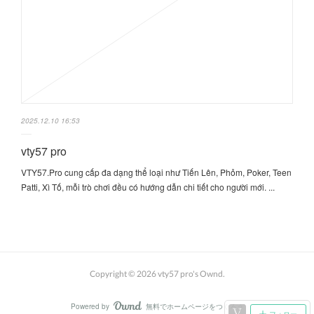
2025.12.10 16:53
vty57 pro
VTY57.Pro cung cấp đa dạng thể loại như Tiến Lên, Phỏm, Poker, Teen
Patti, Xì Tố, mỗi trò chơi đều có hướng dẫn chi tiết cho người mới. ...
Copyright ©
2026
vty57 pro's Ownd
.
Powered by
無料でホームページをつくろう
AmebaOwnd